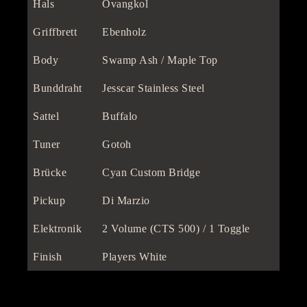
Hals
Ovangkol
Griffbrett
Ebenholz
Body
Swamp Ash / Maple Top
Bunddraht
Jesscar Stainless Steel
Sattel
Buffalo
Tuner
Gotoh
Brücke
Cyan Custom Bridge
Pickup
Di Marzio
Elektronik
2 Volume (CTS 500) / 1 Toggle
Finish
Players White