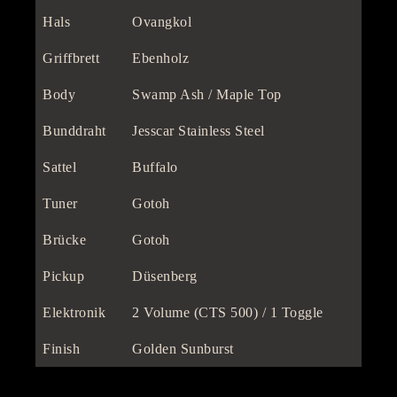
Hals
Ovangkol
Griffbrett
Ebenholz
Body
Swamp Ash / Maple Top
Bunddraht
Jesscar Stainless Steel
Sattel
Buffalo
Tuner
Gotoh
Brücke
Gotoh
Pickup
Düsenberg
Elektronik
2 Volume (CTS 500) / 1 Toggle
Finish
Golden Sunburst