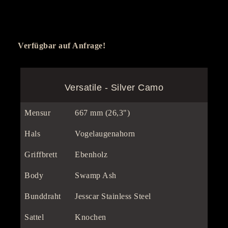
Verfügbar auf Anfrage!
Versatile - Silver Camo
Mensur
667 mm (26,3")
Hals
Vogelaugenahorn
Griffbrett
Ebenholz
Body
Swamp Ash
Bunddraht
Jesscar Stainless Steel
Sattel
Knochen