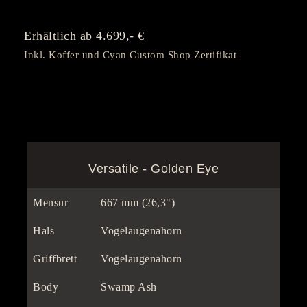
Erhältlich ab 4.699,- €
Inkl. Koffer und Cyan Custom Shop Zertifikat
Versatile - Golden Eye
Mensur
667 mm (26,3")
Hals
Vogelaugenahorn
Griffbrett
Vogelaugenahorn
Body
Swamp Ash