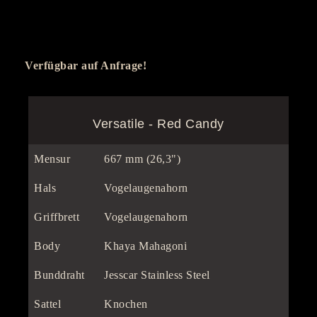
Verfügbar auf Anfrage!
Versatile - Red Candy
Mensur
667 mm (26,3")
Hals
Vogelaugenahorn
Griffbrett
Vogelaugenahorn
Body
Khaya Mahagoni
Bunddraht
Jesscar Stainless Steel
Sattel
Knochen