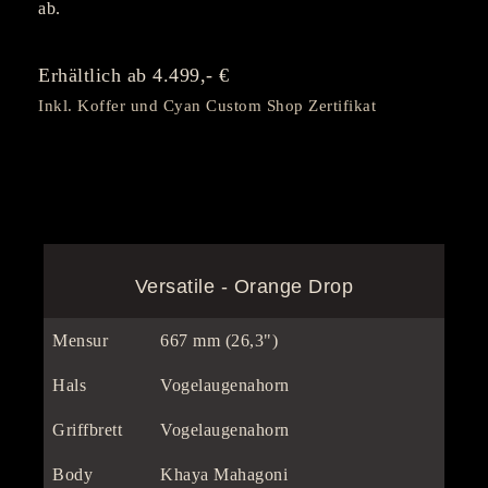
ab.
Erhältlich ab 4.499,- €
Inkl. Koffer und Cyan Custom Shop Zertifikat
Versatile - Orange Drop
Mensur
667 mm (26,3")
Hals
Vogelaugenahorn
Griffbrett
Vogelaugenahorn
Body
Khaya Mahagoni