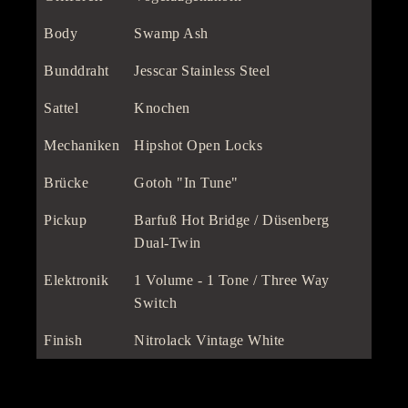
Body
Swamp Ash
Bunddraht
Jesscar Stainless Steel
Sattel
Knochen
Mechaniken
Hipshot Open Locks
Brücke
Gotoh "In Tune"
Pickup
Barfuß Hot Bridge / Düsenberg
Dual-Twin
Elektronik
1 Volume - 1 Tone / Three Way
Switch
Finish
Nitrolack Vintage White